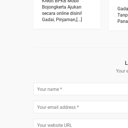
Kredit BPKB Mobil
Bojongkerta Ajukan
Gada
secara online disini!
Tanp
Gadai, Pinjaman,[...]
Panas
L
Your e