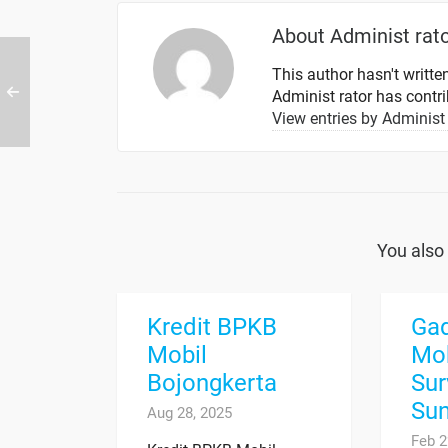
About
Administ rat
This author hasn't written
Administ rator
has contrib
View entries by
Administ 
You also 
Kredit BPKB
Ga
Mobil
Mob
Bojongkerta
Sur
Sun
Aug 28, 2025
Feb 2