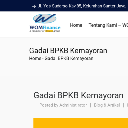
Jl. Yos Sudarso Kav.85, Kelurahan Sunter Jaya
Home
Tentang Kami – W
Gadai BPKB Kemayoran
Home
-
Gadai BPKB Kemayoran
Gadai BPKB Kemayoran
Posted by
Administ rator
Blog & Artikel