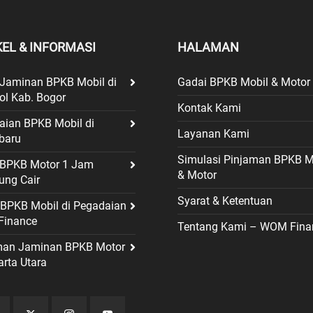
KEL & INFORMASI
HALAMAN
 Jaminan BPKB Mobil di
Gadai BPKB Mobil & Motor
ol Kab. Bogor
Kontak Kami
aian BPKB Mobil di
Layanan Kami
baru
Simulasi Pinjaman BPKB M
t BPKB Motor 1 Jam
& Motor
ung Cair
Syarat & Ketentuan
 BPKB Mobil di Pegadaian
inance
Tentang Kami – WOM Fina
man Jaminan BPKB Motor
arta Utara