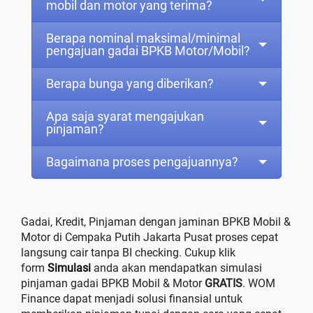
mobil dan motor yang terima?
Berapa nominal maksimal/minimal
pengajuan gadai BPKB Motor/Mobil?
Berapa bunga yang diberikan?
Apa saja syarat mengajukan
pinjaman?
Bagaimana proses pengajuannya?
Gadai, Kredit, Pinjaman dengan jaminan BPKB Mobil &
Motor di Cempaka Putih Jakarta Pusat proses cepat
langsung cair tanpa BI checking. Cukup klik
form
Simulasi
anda akan mendapatkan simulasi
pinjaman gadai BPKB Mobil & Motor
GRATIS
. WOM
Finance dapat menjadi solusi finansial untuk