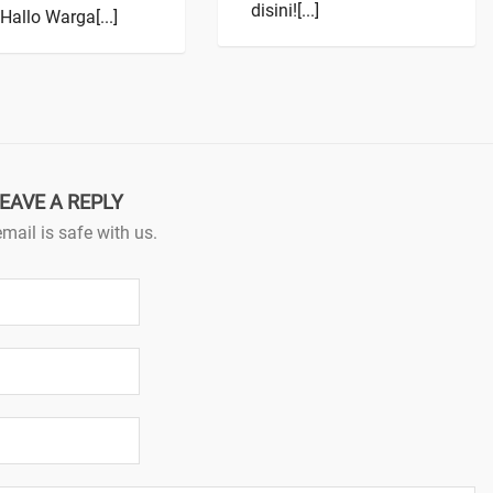
disini![...]
Hallo Warga[...]
EAVE A REPLY
mail is safe with us.