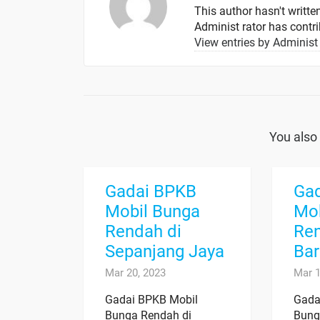
This author hasn't written
Administ rator
has contrib
View entries by
Administ 
You also 
Gadai BPKB
Ga
Mobil Bunga
Mob
Rendah di
Ren
Sepanjang Jaya
Ba
Mar 20, 2023
Mar 1
Gadai BPKB Mobil
Gada
Bunga Rendah di
Bung