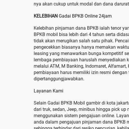
nya akan cukup untuk modal dan dana darurat 
KELEBIHAN
Gadai BPKB Online 24jam
Kelebihan pinjaman dana BPKB ialah tenor yan
BPKB mobil bisa lebih dari 4 tahun serta didas
tidak akan merugikan salah satu pihak. Pencai
pengecekkan biasanya hanya memakan waktu m
leasing yang menawarkan bunga kompetitif se
lembaga pembiayaan haruslah menyediakan k
melalui ATM, M Banking, Indomaret, Alfamart,
pembiayaan harus memiliki izin resmi dengan t
dipertanggungjawabkan.
Layanan Kami
Selain Gadai BPKB Mobil gambir di kota jakart
dari truk, sedan, Jeep, minibus hingga pick u
menggunakan sistem pengajuan online. Laya
anda dalam pengajuan pinjaman dana BPKB mo
sehingga terhindar dari resiko pencurian, kehi