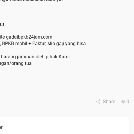
t :
bsite gadaibpkb24jam.com
BPKB mobil + Faktur, slip gaji yang bisa
ei barang jaminan oleh pihak Kami
gan/orang tua
Share
0
or