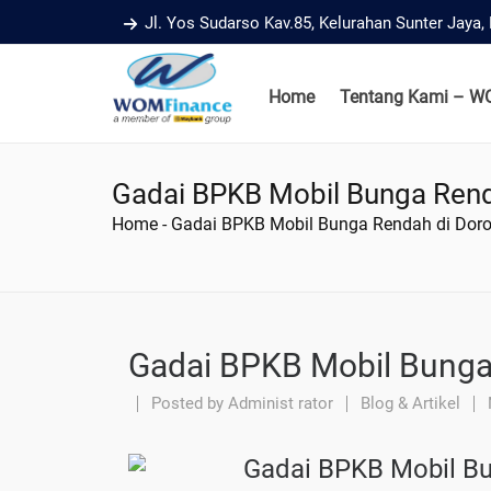
Jl. Yos Sudarso Kav.85, Kelurahan Sunter Jaya
Home
Tentang Kami – W
Gadai BPKB Mobil Bunga Rend
Home
-
Gadai BPKB Mobil Bunga Rendah di Dor
Gadai BPKB Mobil Bunga
Posted by
Administ rator
Blog & Artikel