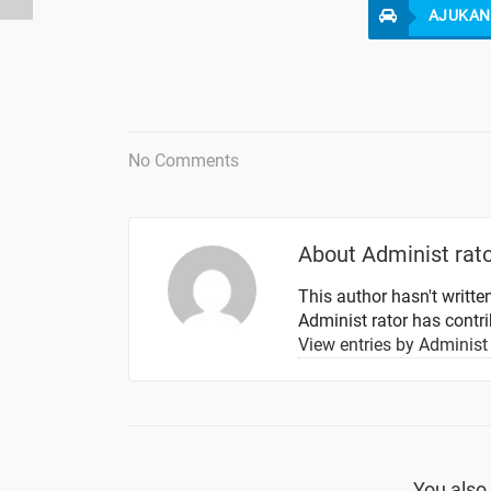
AJUKAN 
No Comments
About
Administ rat
This author hasn't written
Administ rator
has contrib
View entries by
Administ 
You also 