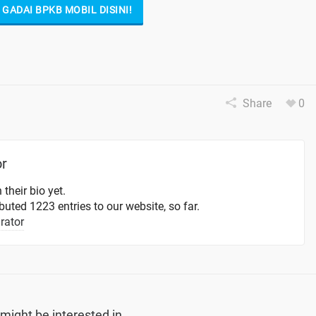
GADAI BPKB MOBIL DISINI!
Share
0
or
 their bio yet.
uted 1223 entries to our website, so far.
rator
might be interested in