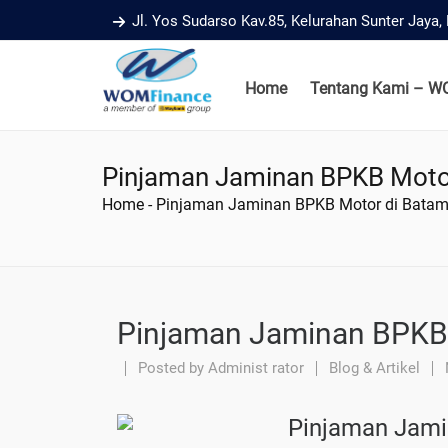
Jl. Yos Sudarso Kav.85, Kelurahan Sunter Jaya
Home
Tentang Kami – W
Pinjaman Jaminan BPKB Moto
Home
-
Pinjaman Jaminan BPKB Motor di Bata
Pinjaman Jaminan BPKB
Posted by
Administ rator
Blog & Artikel