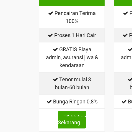
Pencairan Terima
P
100%
Proses 1 Hari Cair
P
GRATIS Biaya
admin, asuransi jiwa &
admi
kendaraan
Tenor mulai 3
bulan-60 bulan
Bunga Ringan 0,8%
B
Ajukan
Sekarang