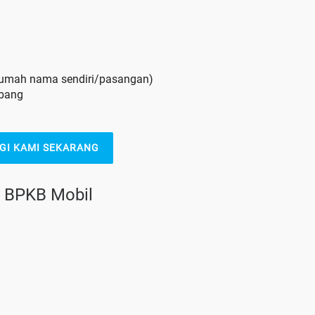
 rumah nama sendiri/pasangan)
mbang
GI KAMI SEKARANG
n BPKB Mobil