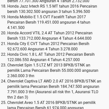
Bersih 77.701.300 Angsuran 4 Tahun 2.732.000
Honda Jazz Ivtech RS 1.5 MT tahun 2016 Pencairan
bersih 130.302.500 angsuran 3 tahun 5.396.500
Honda Mobilio E 1.5 CVT Facelift Tahun 2017
Pencairan Bersih 119.451.000 angsuran 4 tahun
4.141.500
Honda Accord VTIL 2.4 AT Tahun 2012 Pencairan
Bersih 133.712.000 Angsuran 4 Tahun 4.644.000
Honda City E CVT Tahun 2012 Pencairan Bersih
92.672.600 Angsuran 4 Tahun 3.278.000
Honda Civic 1.8 L AT Tahun 2012 Pencairan Bersih
122.086.550 Angsuran 4 Tahun 4.257.000
Chevrolet Spin 1.5 LTZ MT 2013 BPKB/STNK an
pemilik Lama Pencairan Bersih 55.000.000 angsuran
2.360.000 3 thn
Chevrolet Captiva LT AWD 2.0 AT 2016 BPKB/STNK an
pemilik lama Pencairan Bersih 184.747.500 angsuran
7.791.000 3 thn (Asuransi all risk thn 1, Asuransi TLO
thn 2 dan 3)
Chevrolet Aveo 1.5 AT 2016 BPKB/STNK an pemilik
lama Pencairan Bersih 61.974.000 angsuran