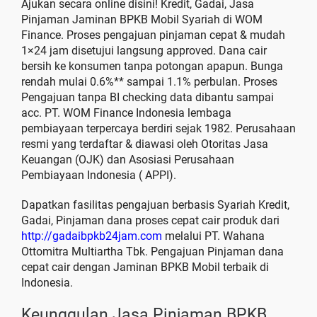
Ajukan secara online disini! Kredit, Gadai, Jasa
Pinjaman Jaminan BPKB Mobil Syariah di WOM
Finance. Proses pengajuan pinjaman cepat & mudah
1×24 jam disetujui langsung approved. Dana cair
bersih ke konsumen tanpa potongan apapun. Bunga
rendah mulai 0.6%** sampai 1.1% perbulan. Proses
Pengajuan tanpa BI checking data dibantu sampai
acc. PT. WOM Finance Indonesia lembaga
pembiayaan terpercaya berdiri sejak 1982. Perusahaan
resmi yang terdaftar & diawasi oleh Otoritas Jasa
Keuangan (OJK) dan Asosiasi Perusahaan
Pembiayaan Indonesia ( APPI).
Dapatkan fasilitas pengajuan berbasis Syariah Kredit,
Gadai, Pinjaman dana proses cepat cair produk dari
http://gadaibpkb24jam.com
melalui PT. Wahana
Ottomitra Multiartha Tbk. Pengajuan Pinjaman dana
cepat cair dengan Jaminan BPKB Mobil terbaik di
Indonesia.
Keunggulan Jasa Pinjaman BPKB