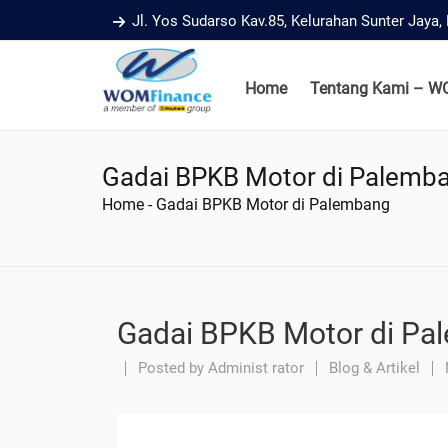
Jl. Yos Sudarso Kav.85, Kelurahan Sunter Jaya
Home
Tentang Kami – W
Gadai BPKB Motor di Palemb
Home
-
Gadai BPKB Motor di Palembang
Gadai BPKB Motor di Pa
Posted by
Administ rator
Blog & Artikel