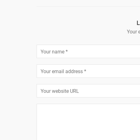
L
Your e