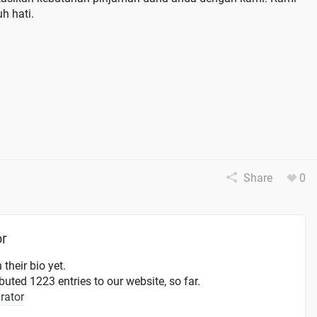
h hati.
Share
0
or
 their bio yet.
uted 1223 entries to our website, so far.
rator