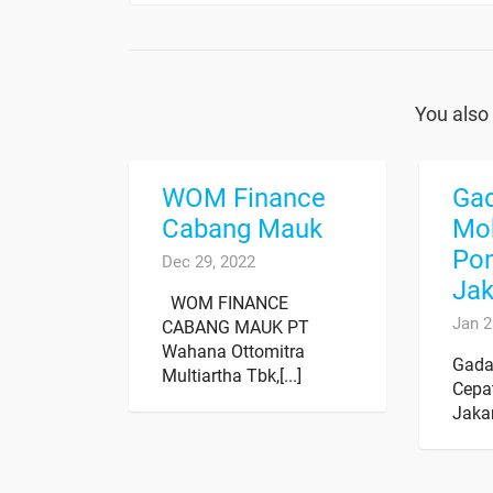
You also 
WOM Finance
Ga
Cabang Mauk
Mob
Po
Dec 29, 2022
Jak
WOM FINANCE
Jan 2
CABANG MAUK PT
Wahana Ottomitra
Gada
Multiartha Tbk,[...]
Cepa
Jakar