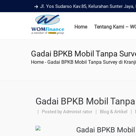
Jl. Yos Sudarso Kav.85, Kelurahan Sunter Jaya
Home
Tentang Kami – W
Gadai BPKB Mobil Tanpa Survey
Home
-
Gadai BPKB Mobil Tanpa Survey di Kranji
Gadai BPKB Mobil Tanpa S
Posted by
Administ rator
Blog & Artikel