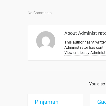
No Comments
About
Administ rat
This author hasn't written
Administ rator
has contrib
View entries by
Administ 
You also 
Pinjaman
Gad