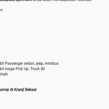
an
il Passenger sedan, jeep, minibus
l niaga Pick Up, Truck dll
amah
vey di Kranji Bekasi