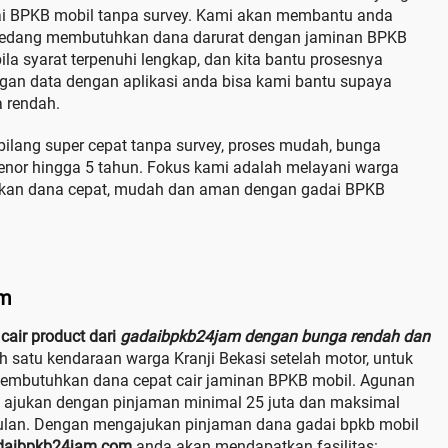
dai BPKB mobil tanpa survey. Kami akan membantu anda
 sedang membutuhkan dana darurat dengan jaminan BPKB
ila syarat terpenuhi lengkap, dan kita bantu prosesnya
ngan data dengan aplikasi anda bisa kami bantu supaya
a rendah.
bilang super cepat tanpa survey, proses mudah, bunga
tenor hingga 5 tahun. Fokus kami adalah melayani warga
uhkan dana cepat, mudah dan aman dengan gadai BPKB
am
cair product dari
gadaibpkb24jam dengan bunga rendah dan
h satu kendaraan warga Kranji Bekasi setelah motor, untuk
 membutuhkan dana cepat cair jaminan BPKB mobil. Agunan
 ajukan dengan pinjaman minimal 25 juta dan maksimal
bulan. Dengan mengajukan pinjaman dana gadai bpkb mobil
daibpkb24jam.com
anda akan mendapatkan fasilitas: