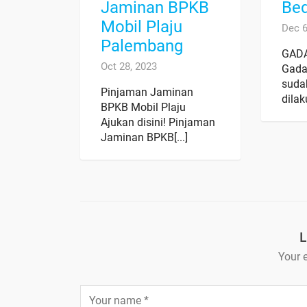
Jaminan BPKB
Be
Mobil Plaju
Dec 6
Palembang
GADA
Oct 28, 2023
Gada
sud
Pinjaman Jaminan
dilak
BPKB Mobil Plaju
Ajukan disini! Pinjaman
Jaminan BPKB[...]
L
Your e