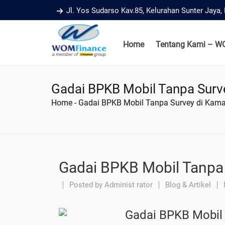
Jl. Yos Sudarso Kav.85, Kelurahan Sunter Jaya
Home
Tentang Kami – W
Gadai BPKB Mobil Tanpa Surv
Home
-
Gadai BPKB Mobil Tanpa Survey di Kam
Gadai BPKB Mobil Tanpa
Posted by
Administ rator
Blog & Artikel