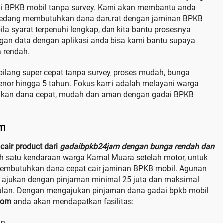
dai BPKB mobil tanpa survey. Kami akan membantu anda
 sedang membutuhkan dana darurat dengan jaminan BPKB
ila syarat terpenuhi lengkap, dan kita bantu prosesnya
ngan data dengan aplikasi anda bisa kami bantu supaya
a rendah.
bilang super cepat tanpa survey, proses mudah, bunga
tenor hingga 5 tahun. Fokus kami adalah melayani warga
hkan dana cepat, mudah dan aman dengan gadai BPKB
am
cair product dari
gadaibpkb24jam dengan bunga rendah dan
ah satu kendaraan warga Kamal Muara setelah motor, untuk
 membutuhkan dana cepat cair jaminan BPKB mobil. Agunan
 ajukan dengan pinjaman minimal 25 juta dan maksimal
bulan. Dengan mengajukan pinjaman dana gadai bpkb mobil
com
anda akan mendapatkan fasilitas:
an