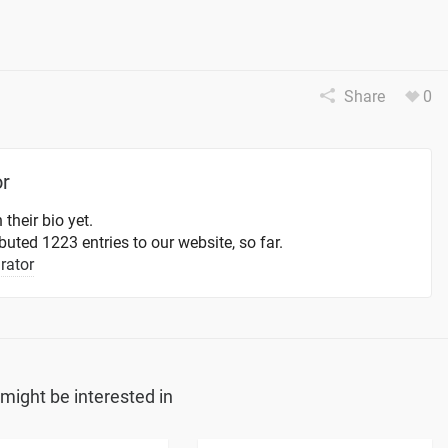
Share
0
or
 their bio yet.
uted 1223 entries to our website, so far.
rator
might be interested in