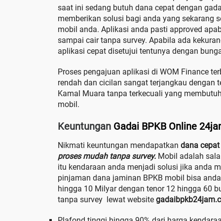
saat ini sedang butuh dana cepat dengan ga
memberikan solusi bagi anda yang sekarang
mobil anda. Aplikasi anda pasti approved apab
sampai cair tanpa survey. Apabila ada kekura
aplikasi cepat disetujui tentunya dengan bung
Proses pengajuan aplikasi di WOM Finance ter
rendah dan cicilan sangat terjangkau dengan 
Kamal Muara tanpa terkecuali yang membutu
mobil.
Keuntungan
Gadai BPKB Online 24j
Nikmati keuntungan mendapatkan
dana cepat 
proses mudah tanpa survey.
Mobil adalah sal
itu kendaraan anda menjadi solusi jika anda
pinjaman dana jaminan BPKB mobil bisa anda
hingga 10 Milyar dengan tenor 12 hingga 60 
tanpa survey lewat website
gadaibpkb24jam.
Plafond tinggi hingga 90% dari harga kendara