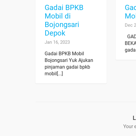
Gadai BPKB
Ga
Mobil di
Mob
Bojongsari
Dec 2
Depok
GAD
Jan 16, 2023
BEKA
gadai
Gadai BPKB Mobil
Bojongsari Yuk Ajukan
pinjaman gadai bpkb
mobil[...]
L
Your e