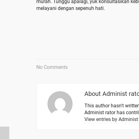
murah. Tunggu apalagi, yuk konsultasikan k
melayani dengan sepenuh hati.
No Comments
About
Administ rat
This author hasn't written
Administ rator
has contrib
View entries by
Administ 