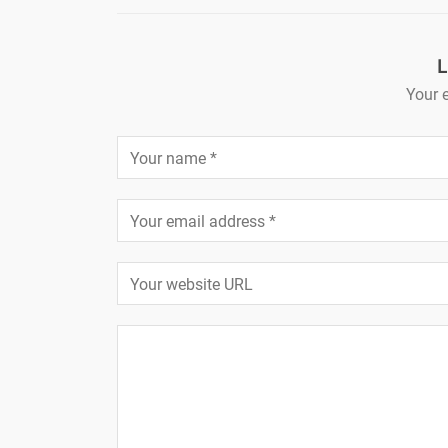
L
Your e