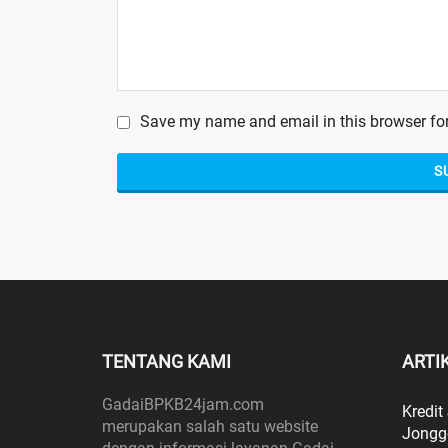
Save my name and email in this browser for
TENTANG KAMI
ARTI
GadaiBPKB24jam.com
Kredit
merupakan salah satu website
Jongg