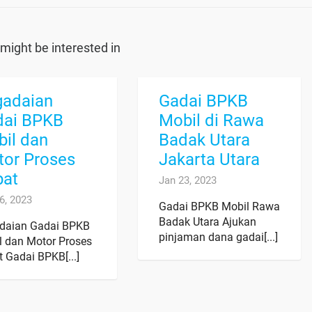
might be interested in
gadaian
Gadai BPKB
dai BPKB
Mobil di Rawa
il dan
Badak Utara
or Proses
Jakarta Utara
pat
Jan 23, 2023
6, 2023
Gadai BPKB Mobil Rawa
Badak Utara Ajukan
daian Gadai BPKB
pinjaman dana gadai[...]
l dan Motor Proses
 Gadai BPKB[...]