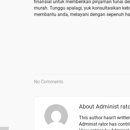
finansial untuk memberikan pinjaman tunai d
murah. Tunggu apalagi, yuk konsultasikan ke
membantu anda, melayani dengan sepenuh hat
No Comments
About
Administ rat
This author hasn't written
Administ rator
has contrib