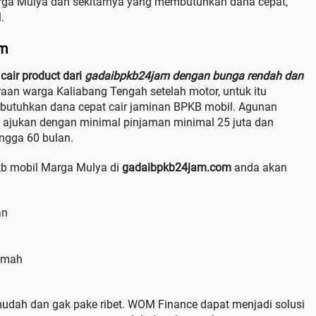
rga Mulya dan sekitarnya yang membutuhkan dana cepat,
.
am
cair product dari
gadaibpkb24jam dengan bunga rendah dan
raan warga Kaliabang Tengah setelah motor, untuk itu
mbutuhkan dana cepat cair jaminan BPKB mobil. Agunan
 ajukan dengan minimal pinjaman minimal 25 juta dan
ngga 60 bulan.
b mobil Marga Mulya di
gadaibpkb24jam.com
anda akan
an
amah
udah dan gak pake ribet. WOM Finance dapat menjadi solusi