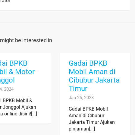
rator
might be interested in
dai BPKB
Gadai BPKB
il & Motor
Mobil Aman di
nggol
Cibubur Jakarta
Timur
4, 2024
Jan 25, 2023
i BPKB Mobil &
r Jonggol Ajukan
Gadai BPKB Mobil
a online disini![...]
Aman di Cibubur
Jakarta Timur Ajukan
pinjaman[...]