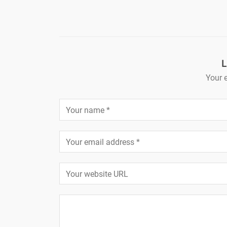
L
Your e