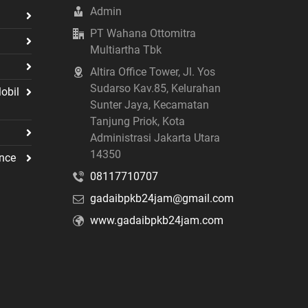
Admin
PT Wahana Ottomitra
Multiartha Tbk
Altira Office Tower, Jl. Yos
Sudarso Kav.85, Kelurahan
obil
Sunter Jaya, Kecamatan
Tanjung Priok, Kota
Administrasi Jakarta Utara
14350
nce
08117710707
gadaibpkb24jam@gmail.com
www.gadaibpkb24jam.com