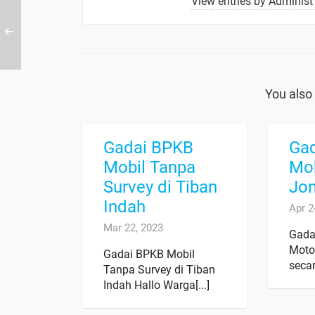
View entries by
Administ 
You also 
Gadai BPKB
Ga
Mobil Tanpa
Mob
Survey di Tiban
Jo
Indah
Apr 2
Mar 22, 2023
Gada
Moto
Gadai BPKB Mobil
secar
Tanpa Survey di Tiban
Indah Hallo Warga[...]