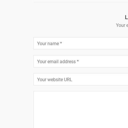
L
Your e