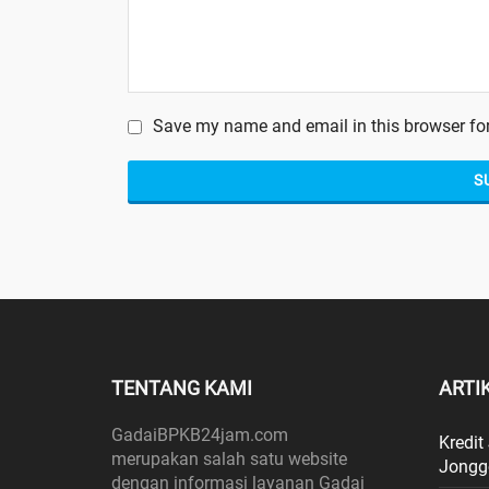
Save my name and email in this browser for
TENTANG KAMI
ARTI
GadaiBPKB24jam.com
Kredit
merupakan salah satu website
Jongg
dengan informasi layanan Gadai