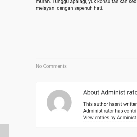
murah. Tunggu apalagi, yuk konsultasikan k
melayani dengan sepenuh hati.
No Comments
About
Administ rat
This author hasn't written
Administ rator
has contrib
View entries by
Administ 