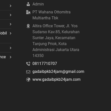
Admin
PT Wahana Ottomitra
Multiartha Tbk
Altira Office Tower, Jl. Yos
Sudarso Kav.85, Kelurahan
obil
Sunter Jaya, Kecamatan
Tanjung Priok, Kota
Administrasi Jakarta Utara
14350
nce
08117710707
gadaibpkb24jam@gmail.com
www.gadaibpkb24jam.com