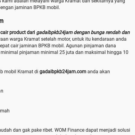
us kami adalah melayani warga Kramat dan sekitarnya yang
engan jaminan BPKB mobil.
am
cair product dari
gadaibpkb24jam dengan bunga rendah dan
raan warga Kramat setelah motor, untuk itu kendaraan anda
cepat cair jaminan BPKB mobil. Agunan pinjaman dana
 minimal pinjaman minimal 25 juta dan maksimal hingga 10
b mobil Kramat di
gadaibpkb24jam.com
anda akan
an
amah
udah dan gak pake ribet. WOM Finance dapat menjadi solusi