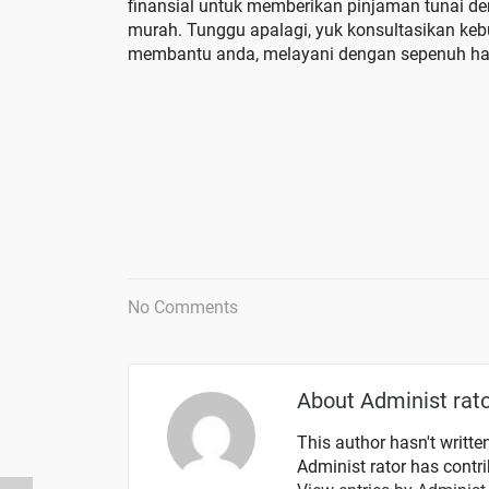
finansial untuk memberikan pinjaman tunai d
murah. Tunggu apalagi, yuk konsultasikan ke
membantu anda, melayani dengan sepenuh hat
No Comments
About
Administ rat
This author hasn't written
Administ rator
has contrib