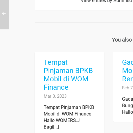
View entries by
Administ 
You also 
Tempat
Ga
Pinjaman BPKB
Mob
Mobil di WOM
Ren
Finance
Feb 7
Mar 3, 2023
Gada
Bung
Tempat Pinjaman BPKB
Hallo
Mobil di WOM Finance
Hallo WOMERS…!
Bagi[...]