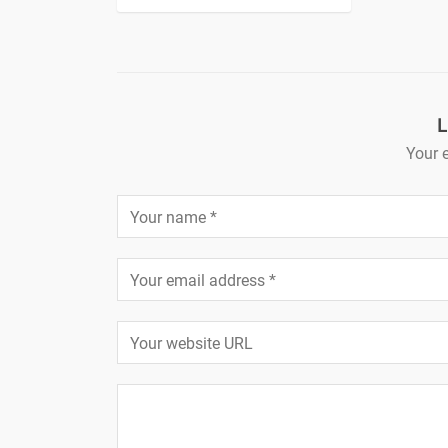
L
Your e