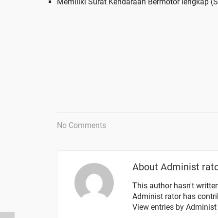
Memiliki Surat Kendaraan Bermotor lengkap 
No Comments
About
Administ rat
This author hasn't written
Administ rator
has contrib
View entries by
Administ 