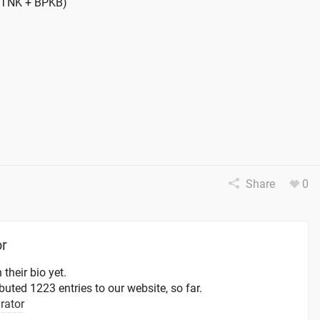
(STNK + BPKB)
Share
0
or
 their bio yet.
uted 1223 entries to our website, so far.
rator