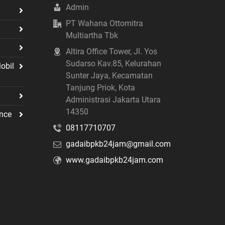
Admin
PT Wahana Ottomitra
Multiartha Tbk
Altira Office Tower, Jl. Yos
Sudarso Kav.85, Kelurahan
obil
Sunter Jaya, Kecamatan
Tanjung Priok, Kota
Administrasi Jakarta Utara
14350
nce
08117710707
gadaibpkb24jam@gmail.com
www.gadaibpkb24jam.com