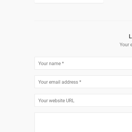
L
Your e