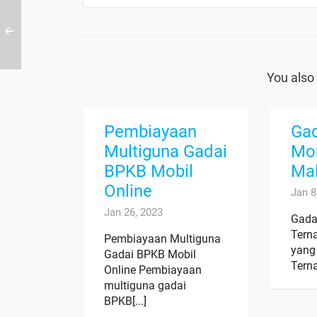
You also 
Pembiayaan
Ga
Multiguna Gadai
Mob
BPKB Mobil
Mal
Online
Jan 8
Jan 26, 2023
Gada
Tern
Pembiayaan Multiguna
yang
Gadai BPKB Mobil
Ternat
Online Pembiayaan
multiguna gadai
BPKB[...]